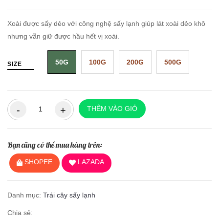
Xoài được sấy dẻo với công nghệ sấy lạnh giúp lát xoài dẻo khô
nhưng vẫn giữ được hầu hết vị xoài.
50G
100G
200G
500G
SIZE
THÊM VÀO GIỎ
Bạn cũng có thể mua hàng trên:
SHOPEE
LAZADA
Danh mục:
Trái cây sấy lạnh
Chia sẻ: