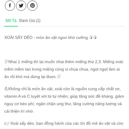
Mô Tả
Đánh Giá (1)
XOÀI SẤY DẺO - món ăn vặt ngon khó cưỡng 🥭🥭
🎈Nhai 1 miếng thì lại muốn nhai thêm miếng thứ 2,3. Miếng xoài
mềm mềm tan trong miệng cùng vị chua chua, ngọt ngọt làm ai
ăn rồi khó mà dừng lại được.🎈
💪Không chỉ là món ăn vặt, xoài còn là nguồn cung cấp chất xơ,
vitamin A và C tuyệt vời từ tự nhiên, giúp tăng sức đề kháng, giảm
nguy cơ béo phì, ngăn chặn ung thư, tăng cường năng lượng và
cải thiện trí nhớ.
👉 Xoài sấy dẻo, bạn đồng hành của các tín đồ mê ăn vặt và còn