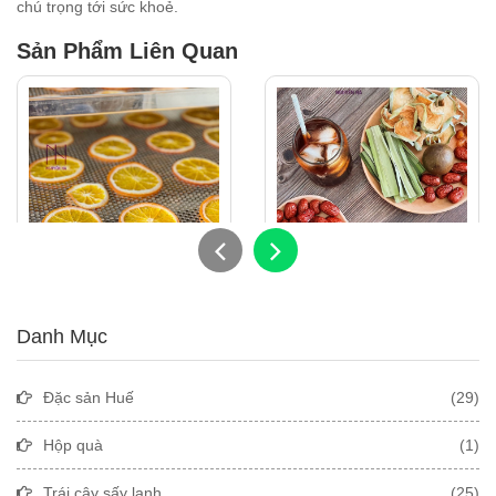
chú trọng tới sức khoẻ.
Sản Phẩm Liên Quan
Cam sấy lạnh
Set Trà Sâm Bí Đao
Danh Mục
65.000
55.000
Đặc sản Huế
(29)
Hộp quà
(1)
Trái cây sấy lạnh
(25)